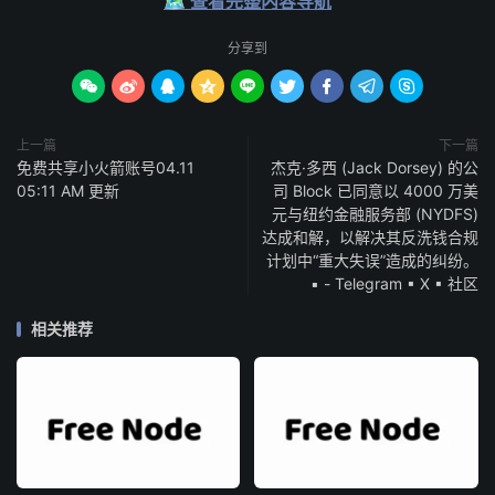
🗺️ 查看完整内容导航
分享到









上一篇
下一篇
免费共享小火箭账号04.11
杰克·多西 (Jack Dorsey) 的公
05:11 AM 更新
司 Block 已同意以 4000 万美
元与纽约金融服务部 (NYDFS)
达成和解，以解决其反洗钱合规
计划中“重大失误”造成的纠纷。
▪ - Telegram ▪ X ▪ 社区
相关推荐