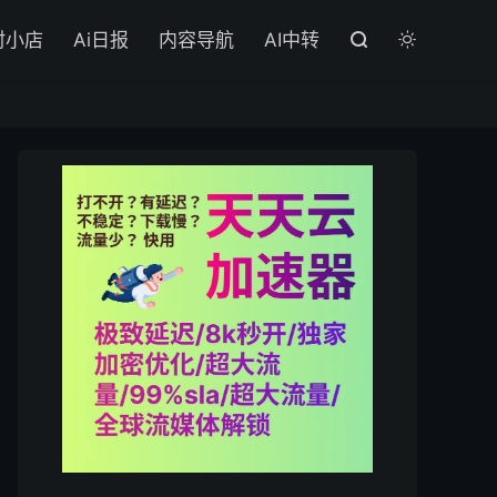

村小店
Ai日报
内容导航
AI中转

