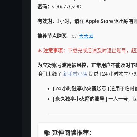
密码：
vD6uZzQz9D
有效期：
1小时，请在
Apple Store
退出原有账
推荐节点购买：
👉
天天云
⚠️ 注意事项：
下载完成后请及时退出账号，超过
为应对账号滥用被风控，正常用户不能及时下载到
咱们上线了
新手村小店
提供 [ 24 小时独享小
[ 24 小时独享小火箭账号 ]
适用于临时
[ 永久独享小火箭的账号 ]
一人一号，保持 
📚 延伸阅读推荐：