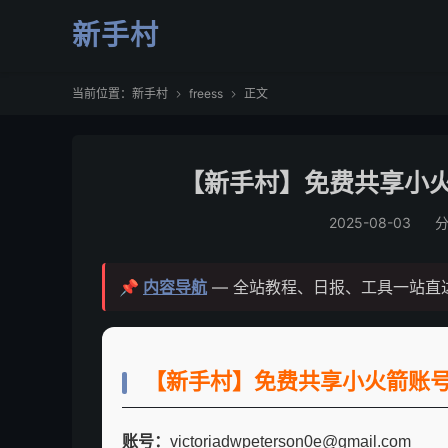
新手村
当前位置：
新手村
freess
正文


【新手村】免费共享小火箭账
2025-08-03
📌
内容导航
— 全站教程、日报、工具一站直
【新手村】免费共享小火箭账
账号：
victoriadwpeterson0e@gmail.com