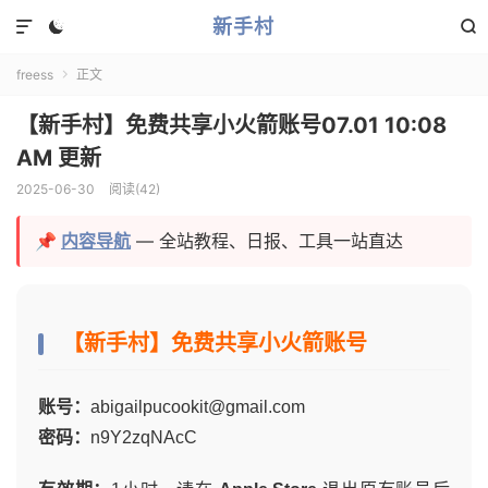
新手村



freess
正文

【新手村】免费共享小火箭账号07.01 10:08
AM 更新
2025-06-30
阅读(
42
)
📌
内容导航
— 全站教程、日报、工具一站直达
【新手村】免费共享小火箭账号
账号：
abigailpucookit@gmail.com
密码：
n9Y2zqNAcC