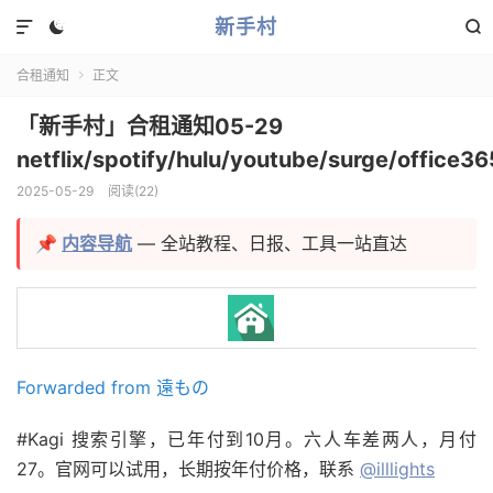
新手村



合租通知
正文

「新手村」合租通知05-29
netflix/spotify/hulu/youtube/surge/office36
2025-05-29
阅读(
22
)
📌
内容导航
— 全站教程、日报、工具一站直达
Forwarded from 遠もの
#Kagi 搜索引擎，已年付到10月。六人车差两人，月付
27。官网可以试用，长期按年付价格，联系
@illlights