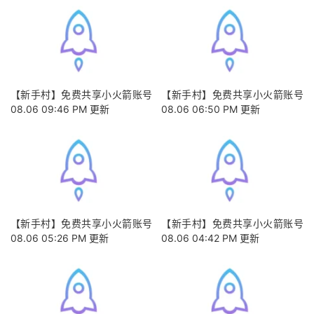
【新手村】免费共享小火箭账号
【新手村】免费共享小火箭账号
08.06 09:46 PM 更新
08.06 06:50 PM 更新
【新手村】免费共享小火箭账号
【新手村】免费共享小火箭账号
08.06 05:26 PM 更新
08.06 04:42 PM 更新