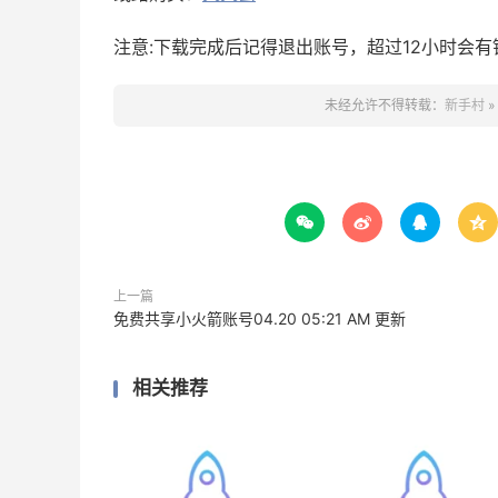
注意:下载完成后记得退出账号，超过12小时会有
未经允许不得转载：
新手村
»




上一篇
免费共享小火箭账号04.20 05:21 AM 更新
相关推荐