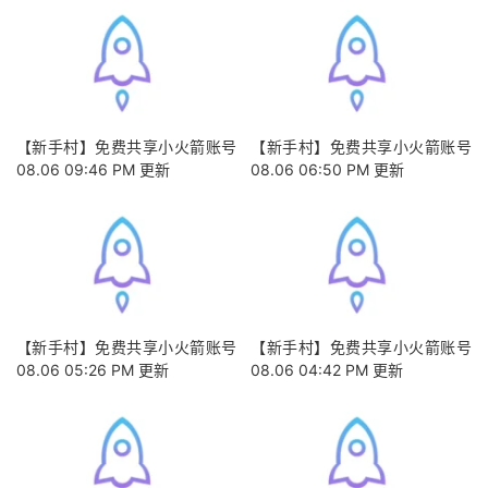
【新手村】免费共享小火箭账号
【新手村】免费共享小火箭账号
08.06 09:46 PM 更新
08.06 06:50 PM 更新
【新手村】免费共享小火箭账号
【新手村】免费共享小火箭账号
08.06 05:26 PM 更新
08.06 04:42 PM 更新