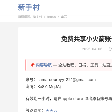
新手村
当前位置：
新手村
freess
正文


免费共享小火箭账号04
2025-04-06
分
📌
内容导航
— 全站教程、日报、工具一站直
账号：samarcoureyyt221@gmail.com
密码：Ke8YfMqJAj
有效期一小时，请在apple store 退出原有账
线路购买：
天天云