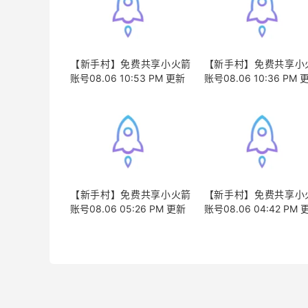
【新手村】免费共享小火箭
【新手村】免费共享小
账号08.06 10:53 PM 更新
账号08.06 10:36 PM 
【新手村】免费共享小火箭
【新手村】免费共享小
账号08.06 05:26 PM 更新
账号08.06 04:42 PM 