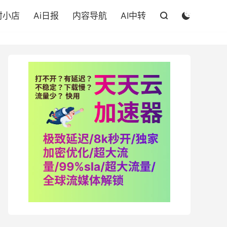
村小店
Ai日报
内容导航
AI中转

