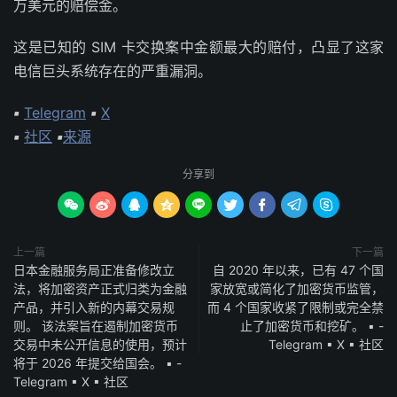
万美元的赔偿金。
这是已知的 SIM 卡交换案中金额最大的赔付，凸显了这家
电信巨头系统存在的严重漏洞。
▪
Telegram
▪
X
▪
社区
▪
来源
分享到









上一篇
下一篇
日本金融服务局正准备修改立
自 2020 年以来，已有 47 个国
法，将加密资产正式归类为金融
家放宽或简化了加密货币监管，
产品，并引入新的内幕交易规
而 4 个国家收紧了限制或完全禁
则。 该法案旨在遏制加密货币
止了加密货币和挖矿。 ▪ -
交易中未公开信息的使用，预计
Telegram ▪ X ▪ 社区
将于 2026 年提交给国会。 ▪ -
Telegram ▪ X ▪ 社区