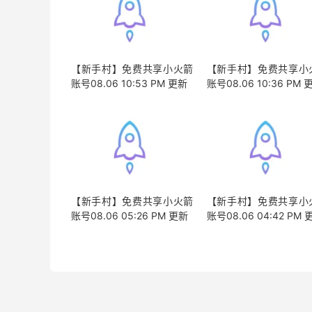
【新手村】免费共享小火箭
【新手村】免费共享小
账号08.06 10:53 PM 更新
账号08.06 10:36 PM 
【新手村】免费共享小火箭
【新手村】免费共享小
账号08.06 05:26 PM 更新
账号08.06 04:42 PM 