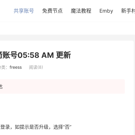
共享账号
免费节点
魔法教程
Emby
新手
号05:58 AM 更新
分类：
freess
阅读(
8
)
达
号再登录，如提示是否升级，选择“否”