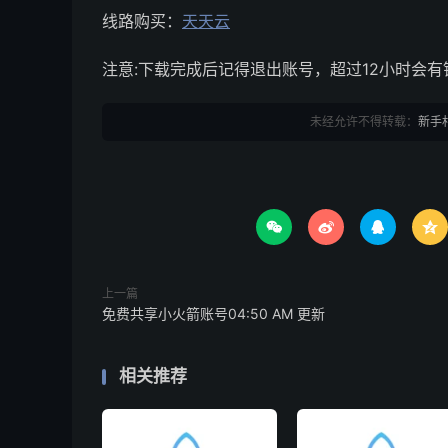
线路购买：
天天云
注意:下载完成后记得退出账号，超过12小时会有
未经允许不得转载：
新手




上一篇
免费共享小火箭账号04:50 AM 更新
相关推荐