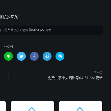
锁机的风险
村
»
免费共享小火箭账号04:51 AM 更新
分享到





下一篇
免费共享小火箭账号04:51 AM 更新