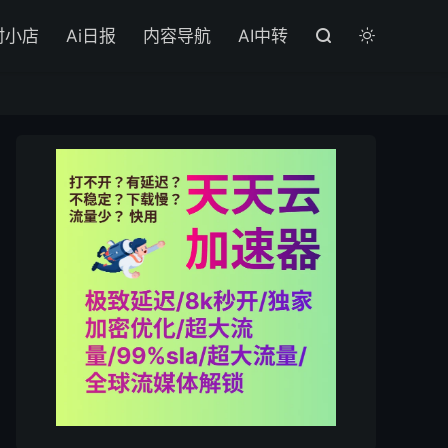

村小店
Ai日报
内容导航
AI中转

